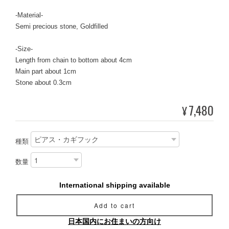
-Material-
Semi precious stone, Goldfilled
-Size-
Length from chain to bottom about 4cm
Main part about 1cm
Stone about 0.3cm
7,480
¥
種類
数量
International shipping available
Add to cart
日本国内にお住まいの方向け